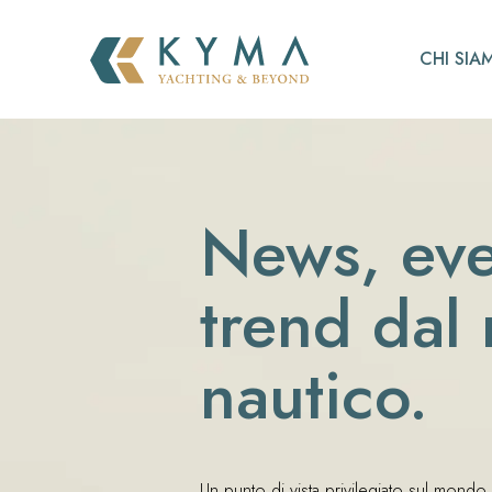
CHI SIA
News, eve
trend dal
nautico.
Un punto di vista privilegiato sul mondo 