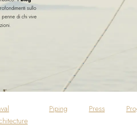
rofondimenti sullo
YACHT DESIGN
e penne di chi vive
PROGETTAZIONE COMPOSITO
zioni.
E-COMMERCE
val
Piping
Press
Pro
chitecture