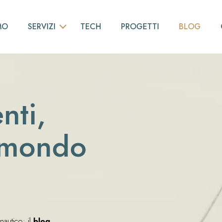
MO
SERVIZI
TECH
PROGETTI
BLOG
INGEGNERIA DI BASE
NESTING
PIPING
nti,
MODELLAZIONE 3D
 mondo
ALLESTIMENTI NAVALI
CONSULENZA
SCANSIONI LASER 3D
RILIEVI VIBRO-ACUSTICI
REALTÀ VIRTUALE E AUMENTATA
nautico: il
blog