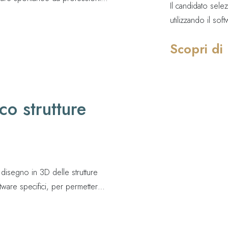
Il candidato sele
el nostro team.
utilizzando il sof
modello 3d con fi
Scopri di
costruttivo, semp
elementi di alles
movimentazioni, 
co strutture
 disegno in 3D delle strutture
ftware specifici, per permettere il
à responsabile della
ica necessaria per