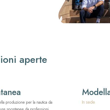
YACHT DESIGN
PROGETTAZIONE COMPOSITO
E-COMMERCE
ioni aperte
ntanea
Modella
In sede
ella produzione per la nautica da
ture spontanee da professionisti