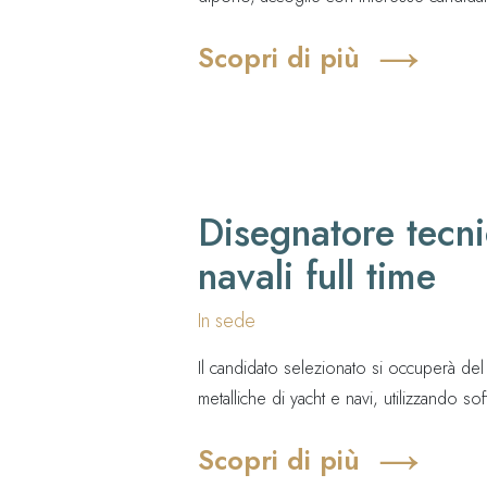
e tecnici motivati a entrare a far parte d
Scopri di più
Disegnatore tecni
navali full time
In sede
Il candidato selezionato si occuperà del
metalliche di yacht e navi, utilizzando so
taglio a controllo numerico. Inoltre, sar
Scopri di più
preparazione della documentazione tecn