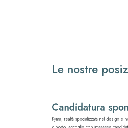
Le nostre posiz
Candidatura spo
Kyma, realtà specializzata nel design e n
diporto, accoglie con interesse candida