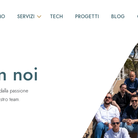
MO
SERVIZI
TECH
PROGETTI
BLOG
INGEGNERIA DI BASE
NESTING
PIPING
n noi
MODELLAZIONE 3D
ALLESTIMENTI NAVALI
dalla passione
CONSULENZA
ostro team.
SCANSIONI LASER 3D
RILIEVI VIBRO-ACUSTICI
REALTÀ VIRTUALE E AUMENTATA