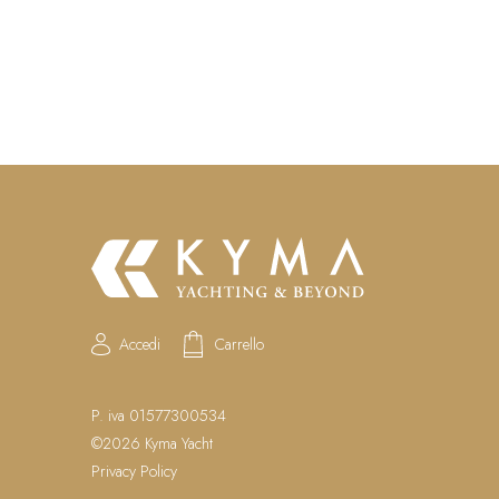
l’approvvigionamento dei materiali e per 
quanto progettato.
Accedi
Carrello
P. iva 01577300534
©2026 Kyma Yacht
Privacy Policy