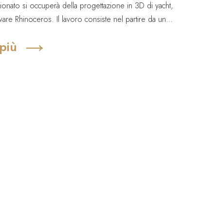
zionato si occuperà della progettazione in 3D di yacht,
tware Rhinoceros. Il lavoro consiste nel partire da un
nalità puramente estetiche e riarrangiarlo per renderlo
 più
lificando e riavviando le superfici, implementando
timento e funzionali, eseguendo studi di
ecc.