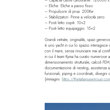
– Capacità casse carburante: 120000 lt
– Eliche: Eliche a passo fisso
– Propulsore di prua: 200Kw
– Stabilizzatori: Pinne a velocità zero
– Posti letto ospiti: 10+2
– Posti letto equipaggio: 15+2
Grandi vetrate, originalità, spazi gener
è uno yacht in cui lo spazio interagisce
con il mare, senza rinunciare mai al com
in cui il team Kyma ha curato numerose att
dimensionamento strutturale, calcoli FEM
documentazione di nesting, assistenza al
funzionali, piping e coordinati, disegni d
[immagini:
https://theitalianseagroup.com