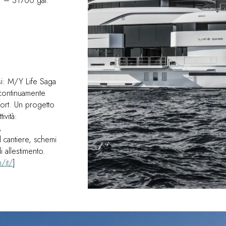
. – 31700 gal.
YACHT DESIGN
PROGETTAZIONE COMPOSITO
E-COMMERCE
osi: M/Y Life Saga
 continuamente
fort. Un progetto
ività:
,
 cantiere, schemi
i allestimento.
/it/
]