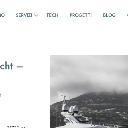
MO
SERVIZI
TECH
PROGETTI
BLOG
INGEGNERIA DI BASE
NESTING
PIPING
cht –
MODELLAZIONE 3D
ALLESTIMENTI NAVALI
CONSULENZA
t
SCANSIONI LASER 3D
RILIEVI VIBRO-ACUSTICI
REALTÀ VIRTUALE E AUMENTATA