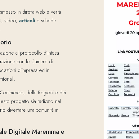
rasmesso in diretta web e verrà
st, video,
articoli
e schede
.
torio
uazione al protocollo d’intesa
orazione con le Camere di
sociazioni d’impresa ed in
itoriali.
i Commercio, delle Regioni e dei
uesto progetto sia radicato nel
 farlo diventare una comunità in
ale Digitale Maremma e