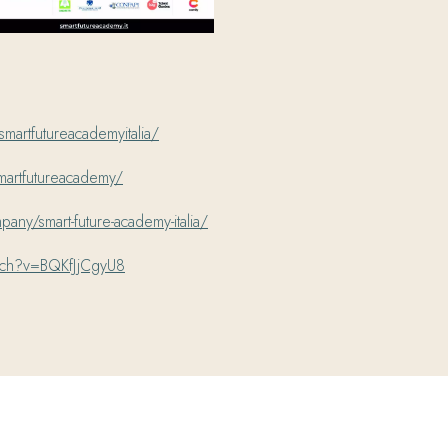
artfutureacademyitalia/
martfutureacademy/
ny/smart-future-academy-italia/
tch?v=BQKfJjCgyU8