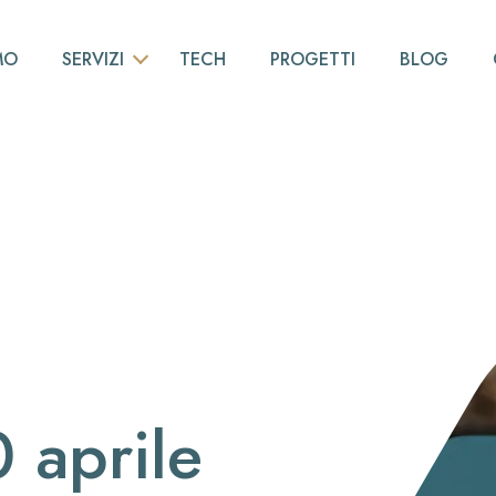
MO
SERVIZI
TECH
PROGETTI
BLOG
INGEGNERIA DI BASE
NESTING
PIPING
MODELLAZIONE 3D
ALLESTIMENTI NAVALI
CONSULENZA
SCANSIONI LASER 3D
 aprile
RILIEVI VIBRO-ACUSTICI
REALTÀ VIRTUALE E AUMENTATA