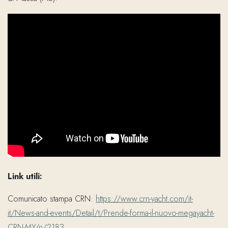
Link utili:
Comunicato stampa CRN:
https://www.crn-yacht.com/it-
it/News-and-events/Detail/t/Prende-forma-il-nuovo-megayacht-
CRN-MY/n/2183