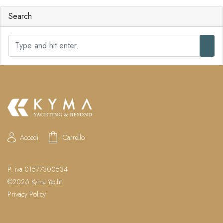
Search
S
e
a
r
c
h
Accedi
Carrello
P. iva 01577300534
©2026 Kyma Yacht
Privacy Policy