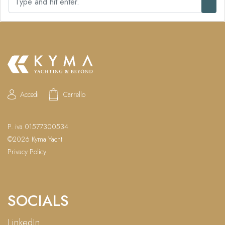
e
a
r
c
h
Accedi
Carrello
P. iva 01577300534
©2026 Kyma Yacht
Privacy Policy
SOCIALS
LinkedIn