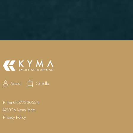
Accedi
Carrello
P. iva 01577300534
©2026 Kyma Yacht
Privacy Policy