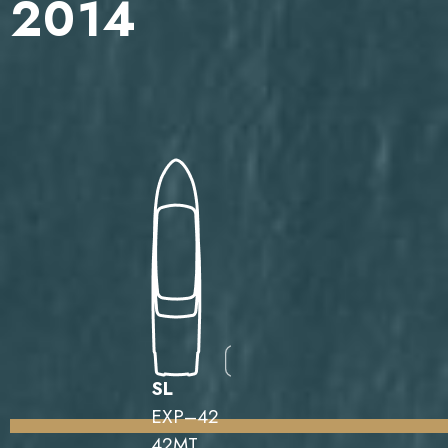
2014
SL
EXP–42
42MT