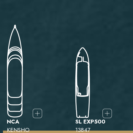
NCA
SL EXP500
KENSHO
13847