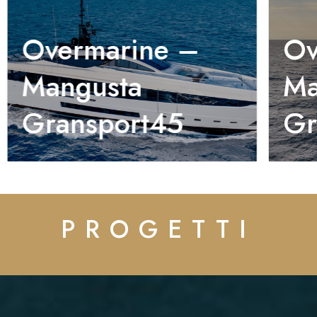
Overmarine –
Ov
Mangusta
Ma
Gransport45
Gr
PROGETTI