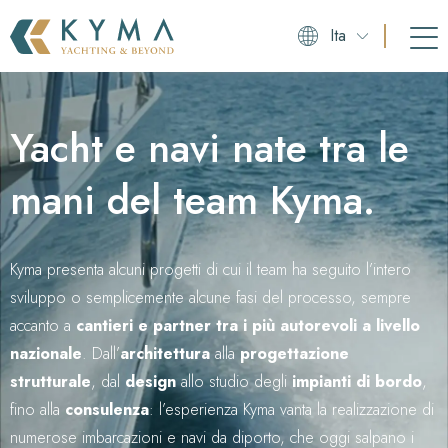
Ita
Yacht e navi nate tra le
mani del team Kyma.
Kyma presenta alcuni progetti di cui il team ha seguito l’intero
sviluppo o semplicemente alcune fasi del processo, sempre
accanto a
cantieri e partner tra i più autorevoli a livello
nazionale
. Dall’
architettura
alla
progettazione
strutturale
, dal
design
allo studio degli
impianti di bordo
,
fino alla
consulenza
: l’esperienza Kyma vanta la realizzazione di
numerose imbarcazioni e navi da diporto, che oggi salpano i