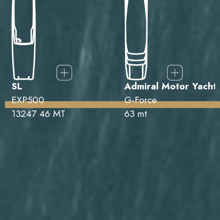
SL
Admiral Motor Yacht
EXP500
G-Force
13247 46 MT
63 mt