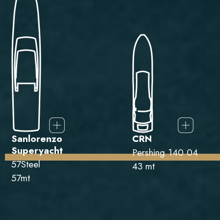
Sanlorenzo
CRN
Superyacht
Pershing 140 04
57Steel
43 mt
57mt