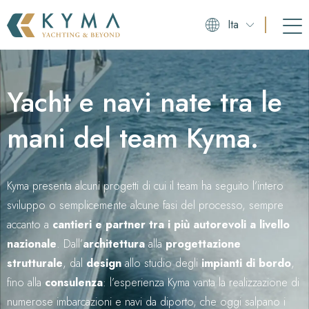
Ita
Yacht e navi nate tra le
mani del team Kyma.
Kyma presenta alcuni progetti di cui il team ha seguito l’intero
sviluppo o semplicemente alcune fasi del processo, sempre
accanto a
cantieri e partner tra i più autorevoli a livello
nazionale
. Dall’
architettura
alla
progettazione
strutturale
, dal
design
allo studio degli
impianti di bordo
,
fino alla
consulenza
: l’esperienza Kyma vanta la realizzazione di
numerose imbarcazioni e navi da diporto, che oggi salpano i