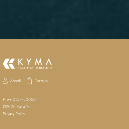
Accedi
Carrello
P. iva 01577300534
©2026 Kyma Yacht
Privacy Policy