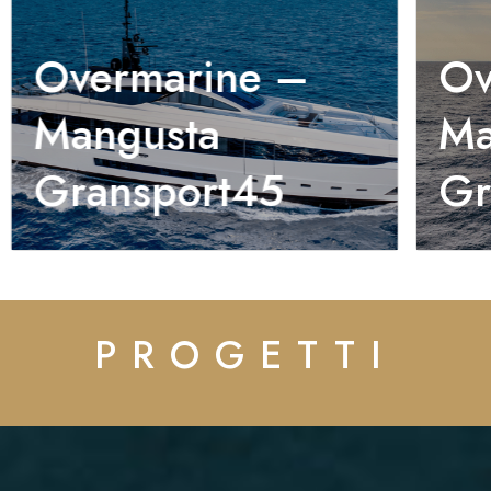
Overmarine –
Ov
Mangusta
Ma
Gransport45
Gr
PROGETTI