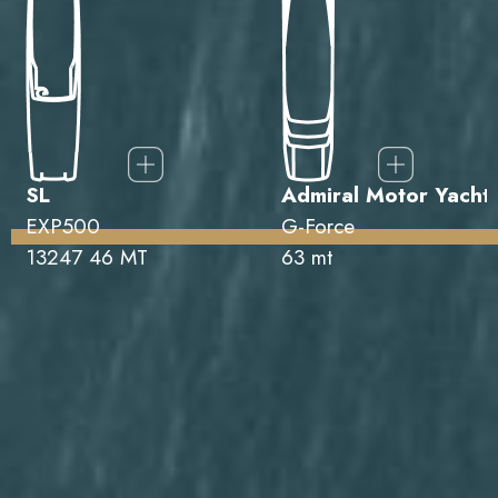
SL
Admiral Motor Yacht
EXP500
G-Force
13247 46 MT
63 mt