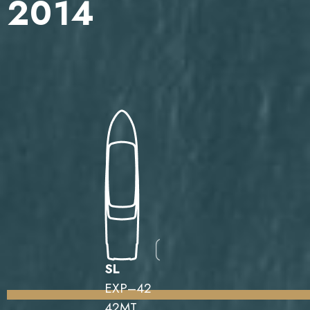
2014
SL
EXP–42
42MT