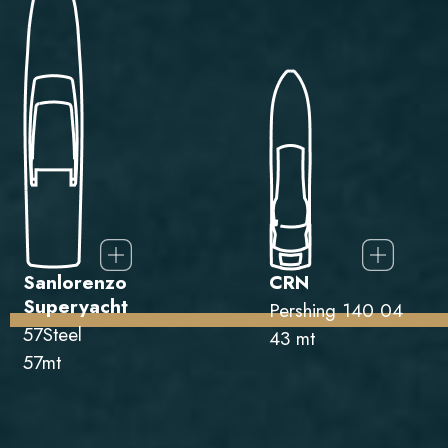
Sanlorenzo
CRN
Superyacht
Pershing 140 04
57Steel
43 mt
57mt