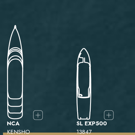
NCA
SL EXP500
KENSHO
13847